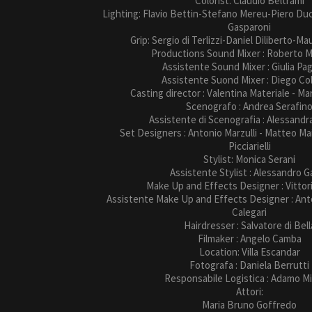
Colorist: Claudio Beltrami
Lighting: Flavio Bettin-Stefano Mereu-Piero D
Gasparoni
Grip: Sergio di Terlizzi-Daniel Diliberto-Ma
Productions Sound Mixer : Roberto M
Assistente Sound Mixer : Giulia Pag
Assistente Suond Mixer : Diego C
Casting director : Valentina Materiale - M
Scenografo : Andrea Serafin
Assistente di Scenografia : Alessandr
Set Designers : Antonio Marzulli - Matteo Ma
Picciarielli
Stylist: Monica Serani
Assistente Stylist : Alessandro G
Make Up and Effects Designer : Vitto
Assistente Make Up and Effects Designer : Anto
Calegari
Hairdresser : Salvatore di Bell
Filmaker : Angelo Camba
Location: Villa Escandar
Fotografa : Daniela Berrutti
Responsabile Logistica : Adamo M
Attori:
Maria Bruno Goffredo