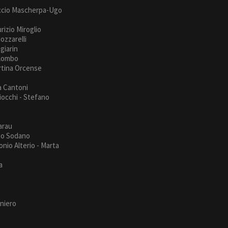
uccio Mascherpa-Ugo
urizio Miroglio
ozzarelli
giarin
olombo
artina Orcense
o
a Cantoni
iocchi - Stefano
arau
rio Sodano
nio Alterio - Marta
a
iniero