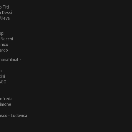
 Titi
a Dessì
Alleva
ppi
 Necchi
anico
bardo
ariafilm.it -
/
o
ini
MAGO
anfreda
Simone
asco - Ludovica