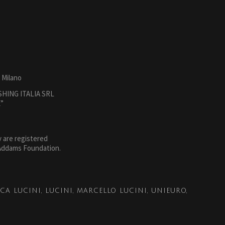
 Milano
SHING ITALIA SRL
”
 are registered
 Addams Foundation.
CA LUCINI
LUCINI
MARCELLO LUCINI
UNIEURO