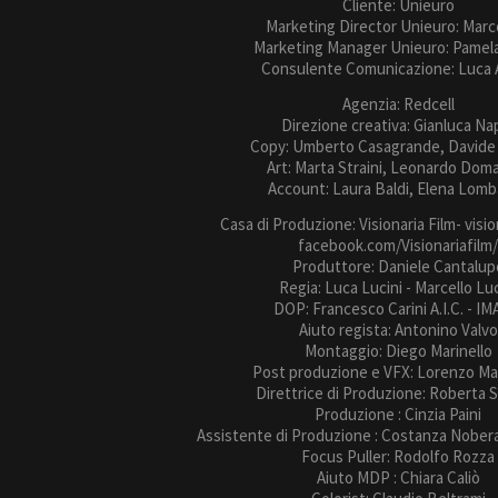
Cliente: Unieuro
Marketing Director Unieuro: Marco
Marketing Manager Unieuro: Pamel
Consulente Comunicazione: Luca 
Agenzia: Redcell
Direzione creativa: Gianluca Na
Copy: Umberto Casagrande, Davide
Art: Marta Straini, Leonardo Dom
Account: Laura Baldi, Elena Lom
Casa di Produzione: Visionaria Film- vision
facebook.com/Visionariafilm
Produttore: Daniele Cantalup
Regia: Luca Lucini - Marcello Luc
DOP: Francesco Carini A.I.C. - I
Aiuto regista: Antonino Valvo
Montaggio: Diego Marinello
Post produzione e VFX: Lorenzo M
Direttrice di Produzione: Roberta 
Produzione : Cinzia Paini
Assistente di Produzione : Costanza Nober
Focus Puller: Rodolfo Rozza
Aiuto MDP : Chiara Caliò