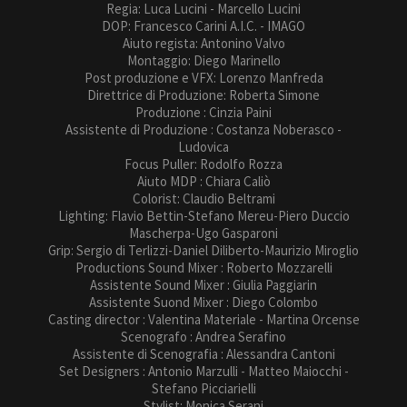
Regia: Luca Lucini - Marcello Lucini
DOP: Francesco Carini A.I.C. - IMAGO
Aiuto regista: Antonino Valvo
Montaggio: Diego Marinello
Post produzione e VFX: Lorenzo Manfreda
Direttrice di Produzione: Roberta Simone
Produzione : Cinzia Paini
Assistente di Produzione : Costanza Noberasco -
Ludovica
Focus Puller: Rodolfo Rozza
Aiuto MDP : Chiara Caliò
Colorist: Claudio Beltrami
Lighting: Flavio Bettin-Stefano Mereu-Piero Duccio
Mascherpa-Ugo Gasparoni
Grip: Sergio di Terlizzi-Daniel Diliberto-Maurizio Miroglio
Productions Sound Mixer : Roberto Mozzarelli
Assistente Sound Mixer : Giulia Paggiarin
Assistente Suond Mixer : Diego Colombo
Casting director : Valentina Materiale - Martina Orcense
Scenografo : Andrea Serafino
Assistente di Scenografia : Alessandra Cantoni
Set Designers : Antonio Marzulli - Matteo Maiocchi -
Stefano Picciarielli
Stylist: Monica Serani